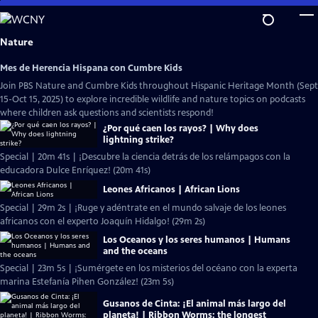
Skip
to
Main
Nature
Content
Mes de Herencia Hispana con Cumbre Kids
Join PBS Nature and Cumbre Kids throughout Hispanic Heritage Month (Sept
15-Oct 15, 2025) to explore incredible wildlife and nature topics on podcasts
where children ask questions and scientists respond!
¿Por qué caen los rayos? | Why does
lightning strike?
Special | 20m 41s | ¡Descubre la ciencia detrás de los relámpagos con la
educadora Dulce Enríquez! (20m 41s)
Leones Africanos | African Lions
Special | 29m 2s | ¡Ruge y adéntrate en el mundo salvaje de los leones
africanos con el experto Joaquín Hidalgo! (29m 2s)
Los Oceanos y los seres humanos | Humans
and the oceans
Special | 23m 5s | ¡Sumérgete en los misterios del océano con la experta
marina Estefanía Pihen González! (23m 5s)
Gusanos de Cinta: ¡El animal más largo del
planeta! | Ribbon Worms: the longest