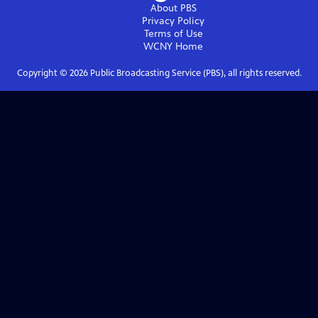
About PBS
Privacy Policy
Terms of Use
WCNY
Home
Copyright ©
2026
Public Broadcasting Service (PBS), all rights reserved.