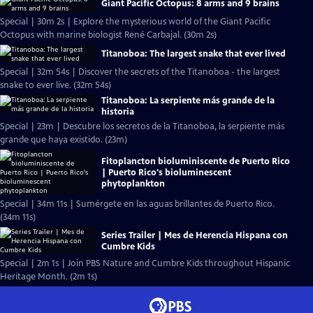
Giant Pacific Octopus: 8 arms and 9 brains
Special | 30m 2s | Explore the mysterious world of the Giant Pacific
Octopus with marine biologist René Carbajal. (30m 2s)
Titanoboa: The largest snake that ever lived
Special | 32m 54s | Discover the secrets of the Titanoboa - the largest
snake to ever live. (32m 54s)
Titanoboa: La serpiente más grande de la
historia
Special | 23m | Descubre los secretos de la Titanoboa, la serpiente más
grande que haya existido. (23m)
Fitoplancton bioluminiscente de Puerto Rico
| Puerto Rico's bioluminescent
phytoplankton
Special | 34m 11s | Sumérgete en las aguas brillantes de Puerto Rico.
(34m 11s)
Series Trailer | Mes de Herencia Hispana con
Cumbre Kids
Special | 2m 1s | Join PBS Nature and Cumbre Kids throughout Hispanic
Heritage Month. (2m 1s)